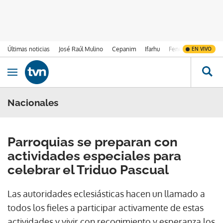
Últimas noticias
José Raúl Mulino
Cepanim
Ifarhu
Fenómeno de El Ni
EN VIVO
Ir al contenido
Obrir navegació
Nacionales
Parroquias se preparan con
actividades especiales para
celebrar el Triduo Pascual
Las autoridades eclesiásticas hacen un llamado a
todos los fieles a participar activamente de estas
actividades y vivir con recogimiento y esperanza los