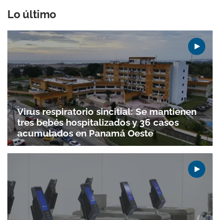
Lo último
Virus respiratorio sincitial: Se mantienen
tres bebés hospitalizados y 36 casos
Gracias por suscribirte a nuestro boletín.
acumulados en Panamá Oeste
ACEPTAR