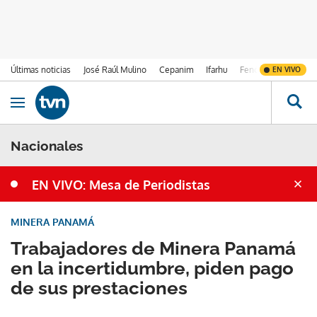
Últimas noticias
José Raúl Mulino
Cepanim
Ifarhu
Fenómeno de El Ni
EN VIVO
Ir al contenido
Obrir navegació
Nacionales
EN VIVO: Mesa de Periodistas
MINERA PANAMÁ
Trabajadores de Minera Panamá
en la incertidumbre, piden pago
de sus prestaciones