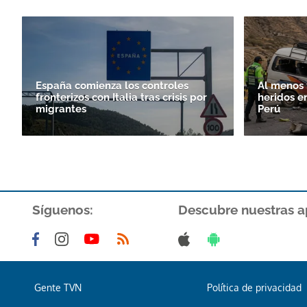
España comienza los controles
Al menos 
fronterizos con Italia tras crisis por
heridos e
migrantes
Perú
Síguenos:
Descubre nuestras a
Gente TVN
Política de privacidad