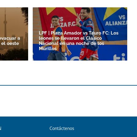
LPF | Plaza Amador vs Tauro FC: Los
evacuar a
leones se llevaron el Clásico
 el oeste
Nacional en una noche de los
Murillos
N
Contáctenos