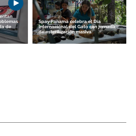
sentan
roblemas
Spay Panamá celebra el Día
ada de
Internacional del Gato con jornada
de esterilización masiva