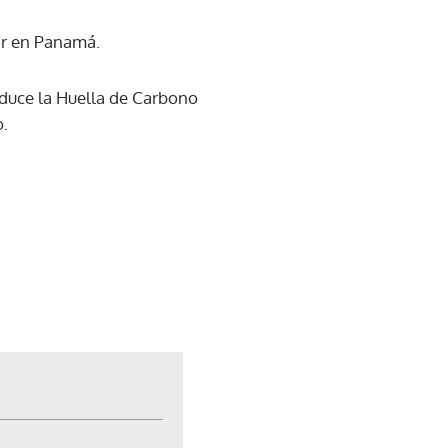
rar en Panamá.
educe la Huella de Carbono
o.