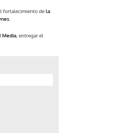
l fortalecimiento de
la
ynes
.
N Media
, entregar el