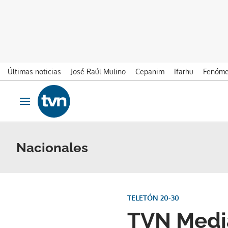
Últimas noticias
José Raúl Mulino
Cepanim
Ifarhu
Fenóme
Ir al contenido
Obrir navegació
Nacionales
TELETÓN 20-30
TVN Media