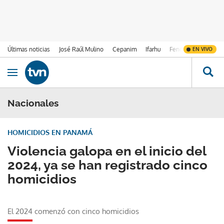
Últimas noticias
José Raúl Mulino
Cepanim
Ifarhu
Fenómeno de El Ni
EN VIVO
Ir al contenido
Obrir navegació
Nacionales
HOMICIDIOS EN PANAMÁ
Violencia galopa en el inicio del
2024, ya se han registrado cinco
homicidios
El 2024 comenzó con cinco homicidios