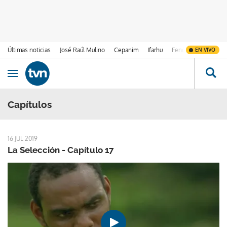
Últimas noticias
José Raúl Mulino
Cepanim
Ifarhu
Fenómeno de El Ni
EN VIVO
Ir al contenido
Obrir navegació
Capítulos
16 JUL 2019
La Selección - Capítulo 17