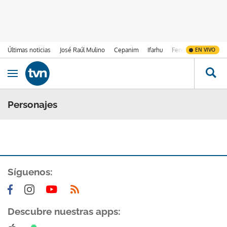
Últimas noticias
José Raúl Mulino
Cepanim
Ifarhu
Fenómeno de El Ni
EN VIVO
Ir al contenido
Obrir navegació
Personajes
Síguenos:
Descubre nuestras apps: