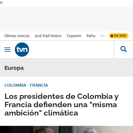
Últimas noticias
José Raúl Mulino
Cepanim
Ifarhu
Fenómeno de El Ni
EN VIVO
Ir al contenido
Obrir navegació
Europa
COLOMBIA - FRANCIA
Los presidentes de Colombia y
Francia defienden una "misma
ambición" climática