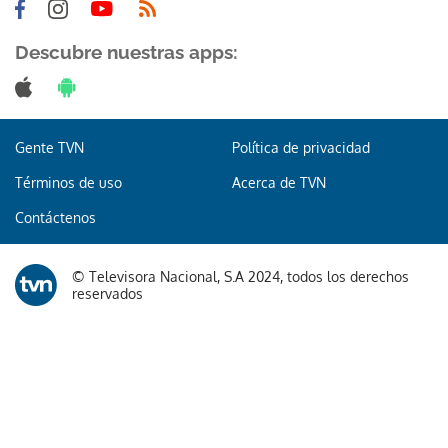
Descubre nuestras apps:
Gente TVN
Política de privacidad
Términos de uso
Acerca de TVN
Contáctenos
© Televisora Nacional, S.A 2024, todos los derechos
reservados
Te recomendamos
Papa Francisco 'preocupado' por Ucrania y
el riesgo para la seguridad de Europa