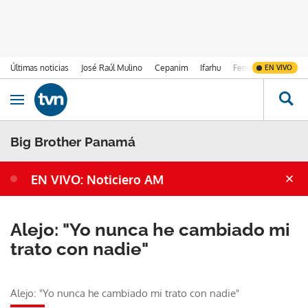
Últimas noticias
José Raúl Mulino
Cepanim
Ifarhu
Fenómeno de El Ni
EN VIVO
Ir al contenido
Obrir navegació
Big Brother Panamá
EN VIVO: Noticiero AM
Alejo: "Yo nunca he cambiado mi
trato con nadie"
Alejo: "Yo nunca he cambiado mi trato con nadie"