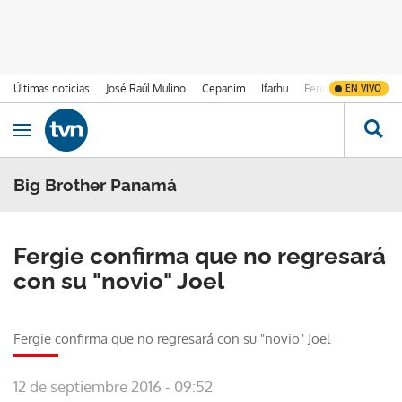
Últimas noticias
José Raúl Mulino
Cepanim
Ifarhu
Fenómeno de El Ni
EN VIVO
Ir al contenido
Obrir navegació
Big Brother Panamá
Fergie confirma que no regresará
con su "novio" Joel
Fergie confirma que no regresará con su "novio" Joel
12 de septiembre 2016 - 09:52