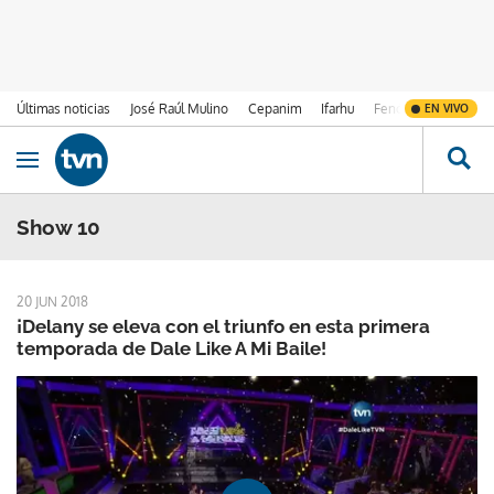
Últimas noticias
José Raúl Mulino
Cepanim
Ifarhu
Fenómeno de El Ni
EN VIVO
Ir al contenido
Obrir navegació
Show 10
20 JUN 2018
¡Delany se eleva con el triunfo en esta primera
temporada de Dale Like A Mi Baile!