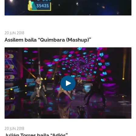
20 JUN 2018
Assilem baila “Quimbara (Mashup)”
20 JUN 2018
Julián Torres baila “Adiós”