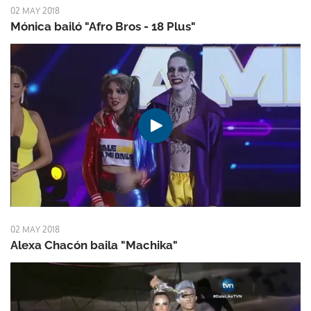
02 MAY 2018
Mónica bailó "Afro Bros - 18 Plus"
02 MAY 2018
Alexa Chacón baila "Machika"