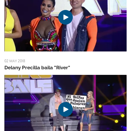
02 MAY 2018
Delany Precilla baila "River"