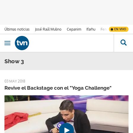
Últimas noticias
José Raúl Mulino
Cepanim
Ifarhu
Fenómeno de El Ni
EN VIVO
Ir al contenido
Obrir navegació
Show 3
03 MAY 2018
Revive el Backstage con el "Yoga Challenge"