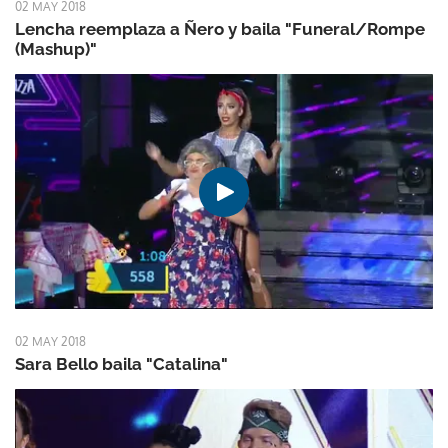
02 MAY 2018
Lencha reemplaza a Ñero y baila "Funeral/Rompe
(Mashup)"
02 MAY 2018
Sara Bello baila "Catalina"