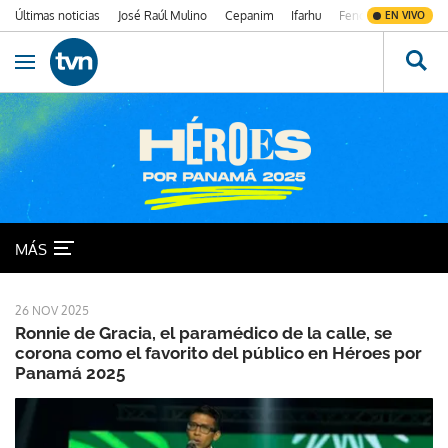
Últimas noticias
José Raúl Mulino
Cepanim
Ifarhu
Fenómeno de El Ni
EN VIVO
Ir al contenido
Obrir navegació
Héroes 2025
MÁS
26 NOV 2025
Ronnie de Gracia, el paramédico de la calle, se
corona como el favorito del público en Héroes por
Panamá 2025