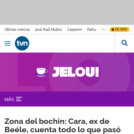
Últimas noticias
José Raúl Mulino
Cepanim
Ifarhu
Fenómeno de El Ni
EN VIVO
Ir al contenido
Obrir navegació
MÁS
Zona del bochin: Cara, ex de
Beéle, cuenta todo lo que pasó