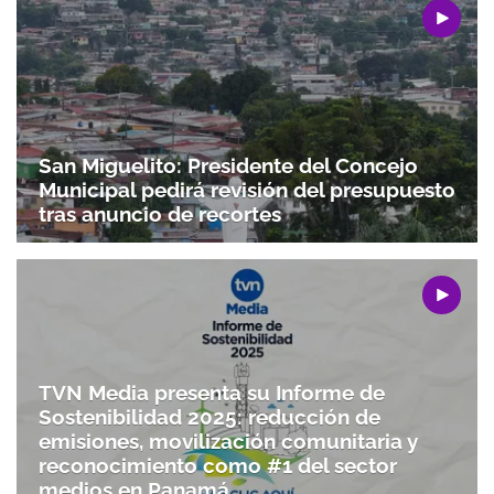
San Miguelito: Presidente del Concejo
Municipal pedirá revisión del presupuesto
tras anuncio de recortes
TVN Media presenta su Informe de
Sostenibilidad 2025: reducción de
emisiones, movilización comunitaria y
reconocimiento como #1 del sector
medios en Panamá