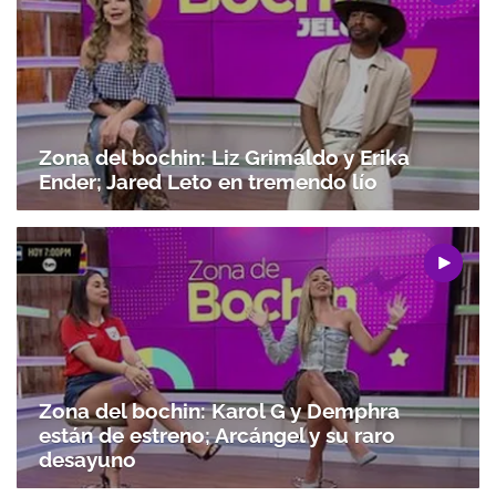
Gracias por suscribirte a nuestro boletín.
Zona del bochin: Liz Grimaldo y Erika
Ender; Jared Leto en tremendo lío
ACEPTAR
Zona del bochin: Karol G y Demphra
están de estreno; Arcángel y su raro
desayuno