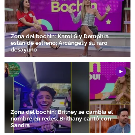
Gracias por suscribirte a nuestro boletín.
ACEPTAR
Zona del bochin: Karol G y Demphra
están de estreno; Arcángel y su raro
desayuno
Zona del bochin: Britney se cambia el
nombre en redes, Brithany cantó con
Sandra