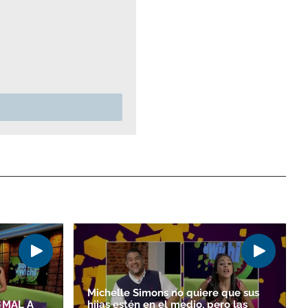
Michelle Simons no quiere que sus
 MAL A
hijas estén en el medio, pero las