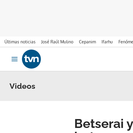
Últimas noticias
José Raúl Mulino
Cepanim
Ifarhu
Fenóme
Ir al contenido
Obrir navegació
Videos
Betserai 