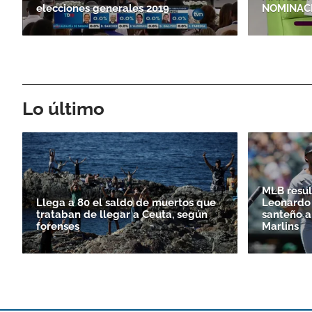
elecciones generales 2019
NOMINAC
Lo último
MLB resul
Llega a 80 el saldo de muertos que
Leonardo 
trataban de llegar a Ceuta, según
santeño a
forenses
Marlins