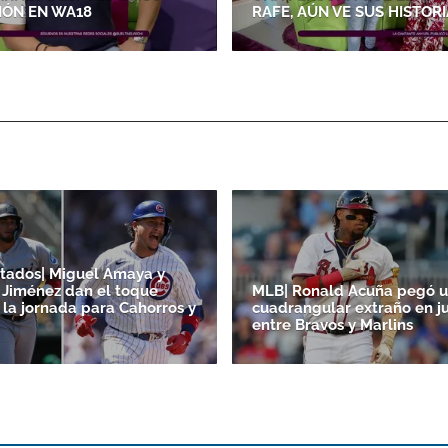
IÓN EN WA18
RAFE, AÚN VE SUS HISTOR
tados| Miguel Amaya y
Jiménez dan el toque
MLB| Ronald Acuña pegó 
 la jornada para Cahorros y
cuadrangular extraño en j
entre Bravos y Marlins