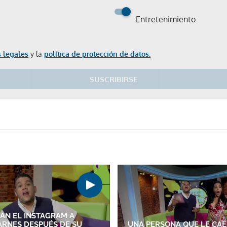
Entretenimiento
 legales
y la
política de protección de datos.
Gracias por suscribirte a nuestro boletín.
SUSCRIBIRSE
ACEPTAR
AN EL INSTAGRAM A
RNES DESPUÉS DE SU
UNA PERSONA QUE LE CAE