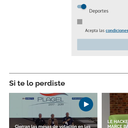
Deportes
Acepta las
condiciones
Si te lo perdiste
LE HACKE
Cierran las mesas de votación en las
MARCE BA