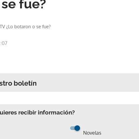
 se fue?
TV ¿Lo botaron o se fue?
9:07
stro boletín
ieres recibir información?
Novelas