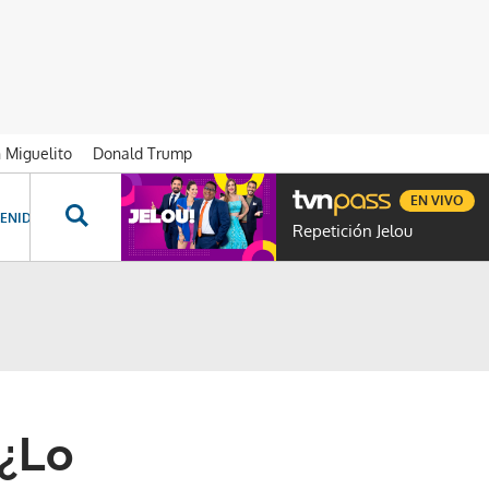
n Miguelito
Donald Trump
EN VIVO
ENIDOS ESPECIALES
NOVELAS
PROGRAMAS
GENTE TVN
PROG
Repetición Jelou
 ¿Lo