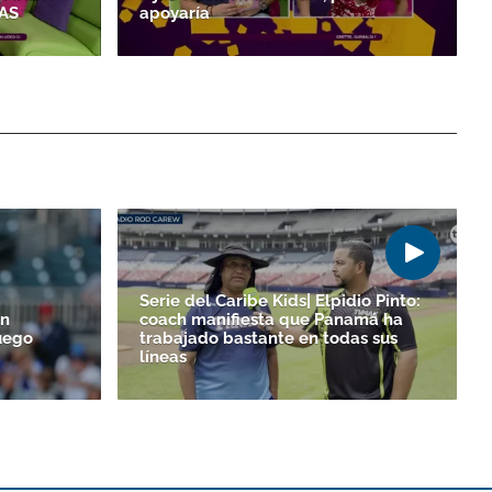
IAS
apoyaría
Serie del Caribe Kids| Elpidio Pinto:
un
coach manifiesta que Panamá ha
uego
trabajado bastante en todas sus
líneas