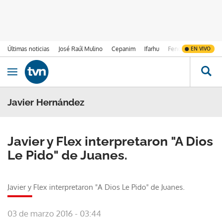
Últimas noticias
José Raúl Mulino
Cepanim
Ifarhu
Fenómeno de El Ni
EN VIVO
Ir al contenido
Obrir navegació
Javier Hernández
Javier y Flex interpretaron "A Dios
Le Pido" de Juanes.
Javier y Flex interpretaron "A Dios Le Pido" de Juanes.
03 de marzo 2016 - 03:44