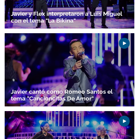
Javier y Flex interpretaron a Luis Miguel
con el tema "La Bikina"
Gracias por suscribirte a nuestro boletín.
ACEPTAR
Javier cantó como Romeo Santos el
tema "Cancioncitas De Amor"