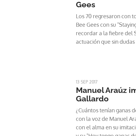
Gees
Los 70 regresaron con to
Bee Gees con su "Staying
recordar a la fiebre del
actuación que sin dudas 
los pies.
13 SEP 2017
Manuel Araúz im
Gallardo
¿Cuántos tenían ganas d
con la voz de Manuel Ara
con el alma en su imita
y su "Hoy tengo ganas de 