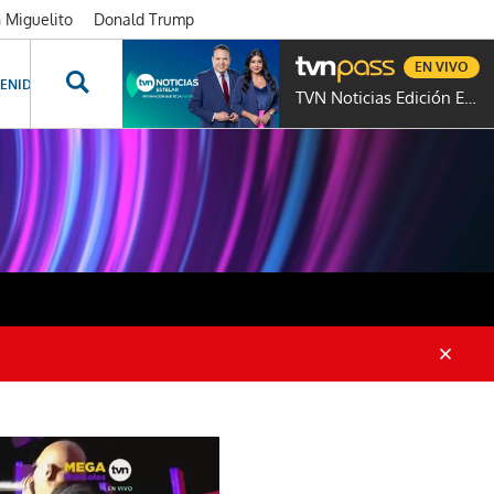
n Miguelito
Donald Trump
EN VIVO
ENIDOS ESPECIALES
NOVELAS
PROGRAMAS
GENTE TVN
PROG
TVN Noticias Edición Estelar