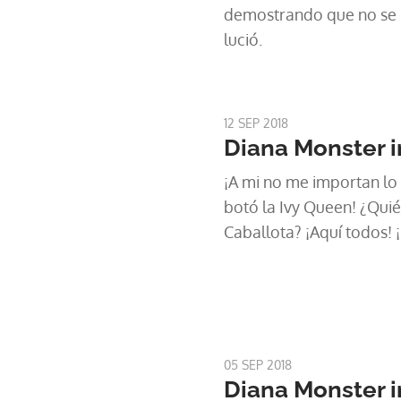
demostrando que no se i
lució.
12 SEP 2018
Diana Monster i
¡A mi no me importan lo 
botó la Ivy Queen! ¿Quié
Caballota? ¡Aquí todos! 
05 SEP 2018
Diana Monster i