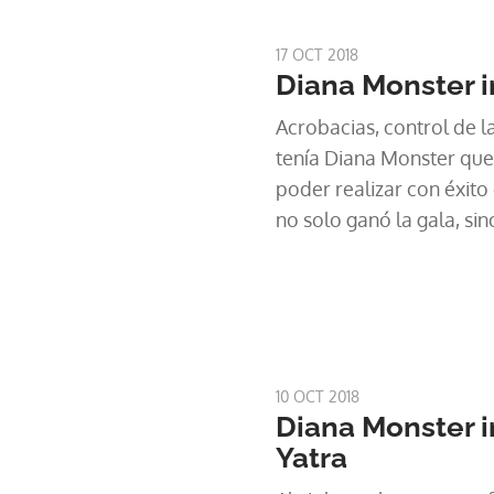
17 OCT 2018
Diana Monster i
Acrobacias, control de l
tenía Diana Monster que
poder realizar con éxito 
no solo ganó la gala, sin
puntuaciones y se llevó 
obtenidos en un solo sh
10 OCT 2018
Diana Monster i
Yatra