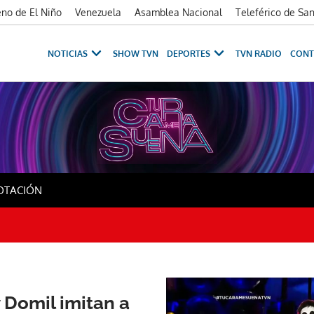
no de El Niño
Venezuela
Asamblea Nacional
Teleférico de Sa
NOTICIAS
SHOW TVN
DEPORTES
TVN RADIO
CONT
na Monster
OTACIÓN
 Domil imitan a