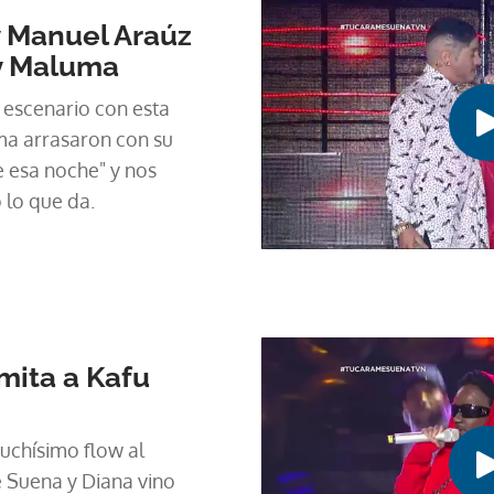
y Manuel Araúz
 y Maluma
 escenario con esta
ma arrasaron con su
e esa noche" y nos
 lo que da.
mita a Kafu
uchísimo flow al
 Suena y Diana vino