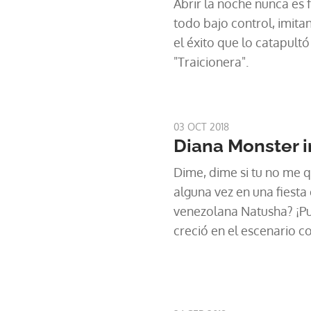
Abrir la noche nunca es f
todo bajo control, imita
el éxito que lo catapultó
"Traicionera".
03 OCT 2018
Diana Monster i
Dime, dime si tu no me q
alguna vez en una fiesta 
venezolana Natusha? ¡P
creció en el escenario c