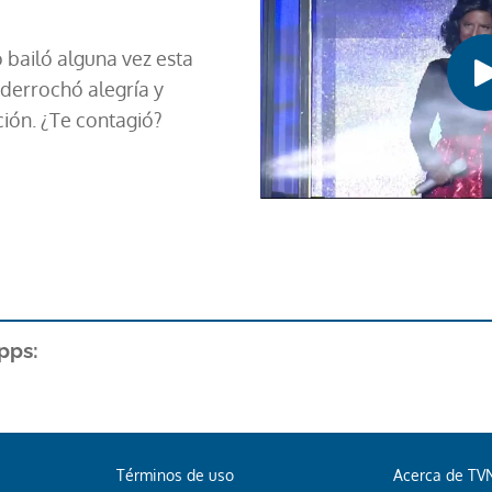
o bailó alguna vez esta
derrochó alegría y
ión. ¿Te contagió?
pps:
Términos de uso
Acerca de TV