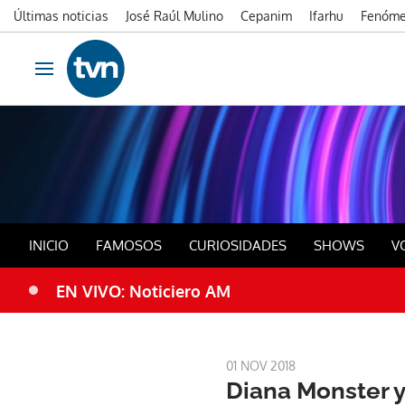
Últimas noticias
José Raúl Mulino
Cepanim
Ifarhu
Fenóme
Ir al contenido
Obrir navegació
Dia
INICIO
FAMOSOS
CURIOSIDADES
SHOWS
V
EN VIVO: Noticiero AM
01 NOV 2018
Diana Monster y