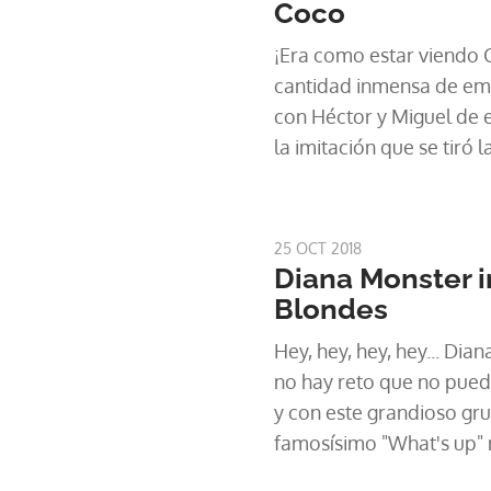
Coco
¡Era como estar viendo C
cantidad inmensa de emo
con Héctor y Miguel de e
la imitación que se tiró l
25 OCT 2018
Diana Monster i
Blondes
Hey, hey, hey, hey... Di
no hay reto que no pued
y con este grandioso gru
famosísimo "What's up" 
pegadiza melodía.