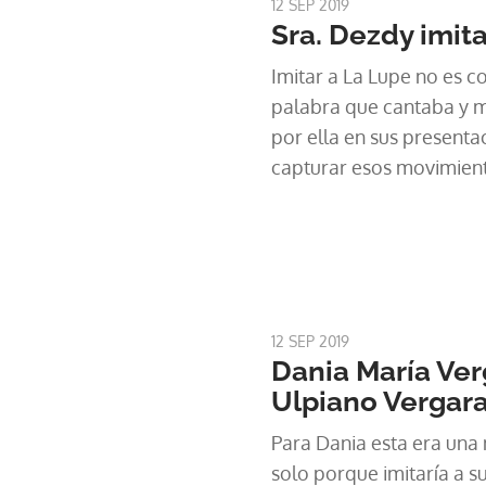
12 SEP 2019
Sra. Dezdy imit
Imitar a La Lupe no es co
palabra que cantaba y 
por ella en sus presenta
capturar esos movimient
tan característicos a un
música cubana y la reco
con el primer premio en
12 SEP 2019
Dania María Ver
Ulpiano Vergar
Para Dania esta era una
solo porque imitaría a s