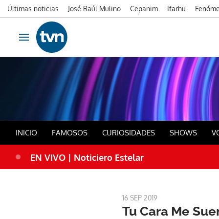
Últimas noticias
José Raúl Mulino
Cepanim
Ifarhu
Fenóme
Ir al contenido
Obrir navegació
Sho
INICIO
FAMOSOS
CURIOSIDADES
SHOWS
V
EN VIVO | Noticiero Estelar
16 SEP 2019
Tu Cara Me Sue