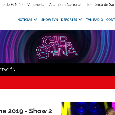
no de El Niño
Venezuela
Asamblea Nacional
Teleférico de Sa
NOTICIAS
SHOW TVN
DEPORTES
TVN RADIO
CONT
w 2
OTACIÓN
na 2019 - Show 2