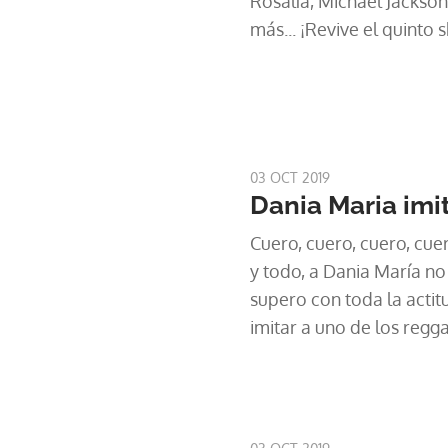
Rosalía, Michael Jackson,
más... ¡Revive el quinto
03 OCT 2019
Dania Maria imit
Cuero, cuero, cuero, cuer
y todo, a Dania María no l
supero con toda la actitu
imitar a uno de los reg
país, El Boza.