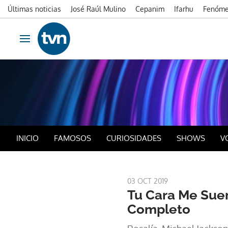
Últimas noticias
José Raúl Mulino
Cepanim
Ifarhu
Fenóme
Ir al contenido
Obrir navegació
Sho
INICIO
FAMOSOS
CURIOSIDADES
SHOWS
V
03 OCT 2019
Tu Cara Me Sue
Completo