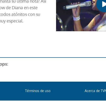
asta su última nota! Así
ow de Diana en este
todos atónitos con su
uy especial.
pps:
Términos de uso
Acerca de TV