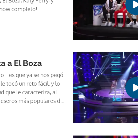
 El Boza, Katy Perry, y
 show completo!
a a El Boza
o... es que ya se nos pegó
e tocó un reto fácil, y lo
d que le caracteriza, al
gaeseros más populares del