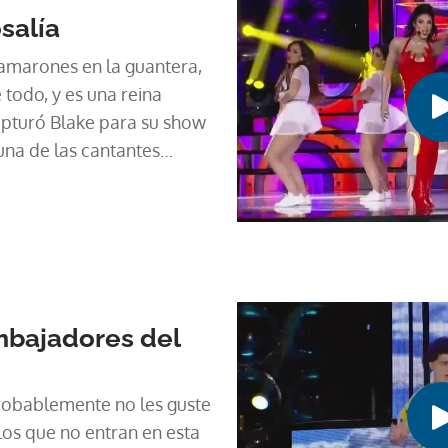
salía
 camarones en la guantera,
e todo, y es una reina
apturó Blake para su show
 una de las cantantes
 de la actualidad.
mbajadores del
robablemente no les guste
los que no entran en esta