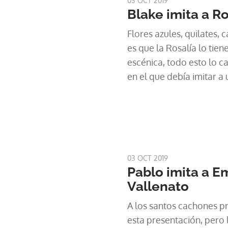
03 OCT 2019
Blake imita a Ro
Flores azules, quilates,
es que la Rosalía lo tien
escénica, todo esto lo c
en el que debía imitar a
españolas más populares
03 OCT 2019
Pablo imita a E
Vallenato
A los santos cachones p
esta presentación, pero 