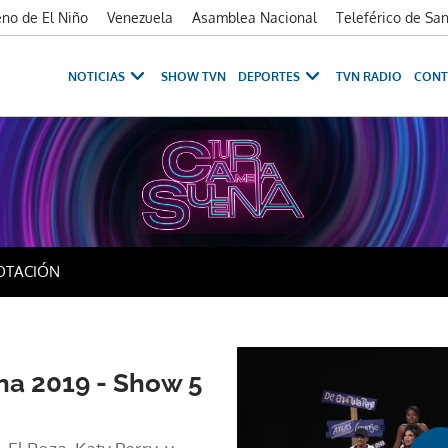
no de El Niño
Venezuela
Asamblea Nacional
Teleférico de Sa
NOTICIAS
SHOW TVN
DEPORTES
TVN RADIO
CONT
w 5
OTACIÓN
na 2019 - Show 5