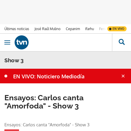
Últimas noticias
José Raúl Mulino
Cepanim
Ifarhu
Fenómeno de El Ni
EN VIVO
Ir al contenido
Obrir navegació
Show 3
EN VIVO: Noticiero Mediodía
Ensayos: Carlos canta
"Amorfoda" - Show 3
Ensayos: Carlos canta "Amorfoda" - Show 3