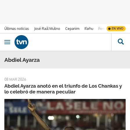
Últimas noticias
José Raúl Mulino
Cepanim
Ifarhu
Fenómeno de El Ni
EN VIVO
Ir al contenido
Obrir navegació
Abdiel Ayarza
08 MAR 2026
Abdiel Ayarza anotó en el triunfo de Los Chankas y
lo celebró de manera peculiar