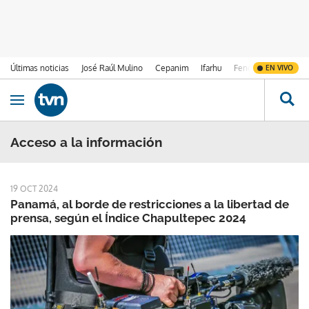
Últimas noticias
José Raúl Mulino
Cepanim
Ifarhu
Fenómeno de El Ni
EN VIVO
Ir al contenido
Obrir navegació
Acceso a la información
19 OCT 2024
Panamá, al borde de restricciones a la libertad de
prensa, según el Índice Chapultepec 2024