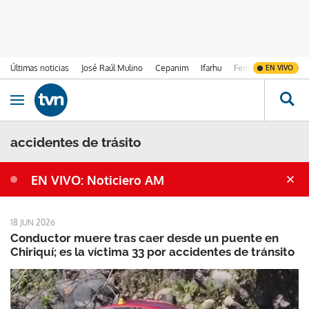
Últimas noticias
José Raúl Mulino
Cepanim
Ifarhu
Fenómeno de El Ni
EN VIVO
Ir al contenido
Obrir navegació
accidentes de trásito
EN VIVO: Noticiero AM
18 JUN 2026
Conductor muere tras caer desde un puente en
Chiriquí; es la víctima 33 por accidentes de tránsito