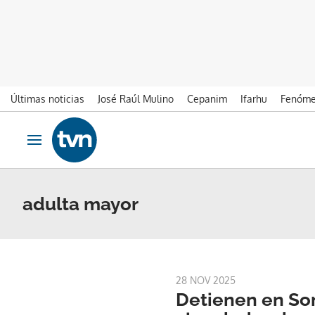
Últimas noticias
José Raúl Mulino
Cepanim
Ifarhu
Fenóme
Ir al contenido
Obrir navegació
adulta mayor
28 NOV 2025
Detienen en So