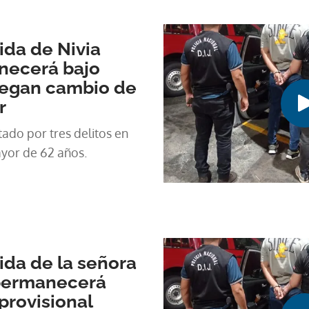
da de Nivia
necerá bajo
iegan cambio de
r
tado por tres delitos en
ayor de 62 años.
da de la señora
permanecerá
provisional