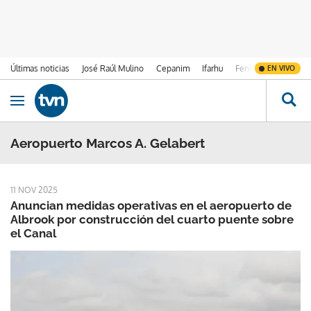
Últimas noticias
José Raúl Mulino
Cepanim
Ifarhu
Fenómeno de El Ni
EN VIVO
Ir al contenido
Obrir navegació
Aeropuerto Marcos A. Gelabert
11 NOV 2025
Anuncian medidas operativas en el aeropuerto de
Albrook por construcción del cuarto puente sobre
el Canal