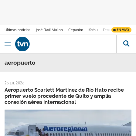
Últimas noticias
José Raúl Mulino
Cepanim
Ifarhu
Fenómeno de El Ni
EN VIVO
Ir al contenido
Obrir navegació
aeropuerto
25 JUL 2026
Aeropuerto Scarlett Martínez de Río Hato recibe
primer vuelo procedente de Quito y amplía
conexión aérea internacional