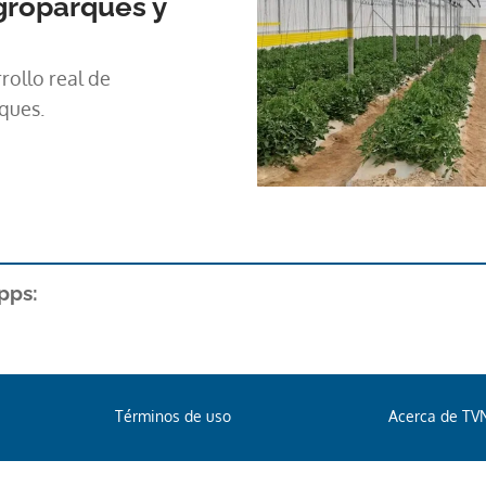
groparques y
rollo real de
ques.
pps:
Términos de uso
Acerca de TV