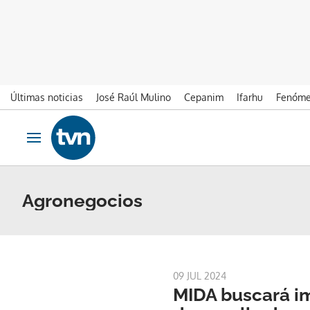
Últimas noticias
José Raúl Mulino
Cepanim
Ifarhu
Fenóme
Ir al contenido
Obrir navegació
Agronegocios
09 JUL 2024
MIDA buscará im