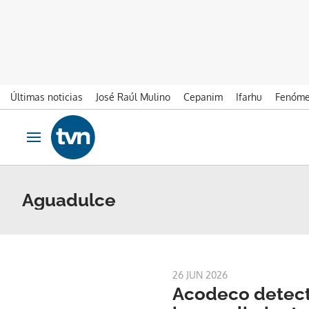
Últimas noticias
José Raúl Mulino
Cepanim
Ifarhu
Fenóme
Ir al contenido
Obrir navegació
Aguadulce
26 JUN 2026
Acodeco detec