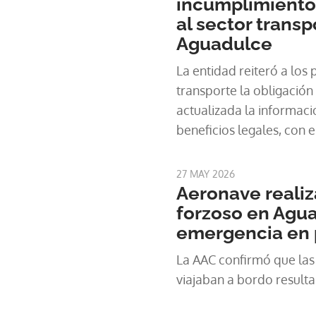
incumplimientos
al sector transp
Aguadulce
La entidad reiteró a los 
transporte la obligación
actualizada la informació
beneficios legales, con e
usuarios conozcan y eje
derechos.
27 MAY 2026
Aeronave realiz
forzoso en Agua
emergencia en 
La AAC confirmó que las
viajaban a bordo resulta