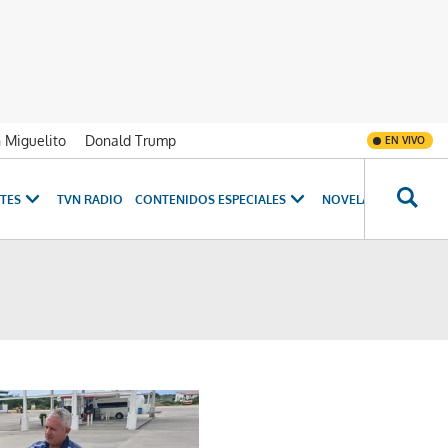
n Miguelito
Donald Trump
EN VIVO
TES
TVN RADIO
CONTENIDOS ESPECIALES
NOVELAS
PROGRAM