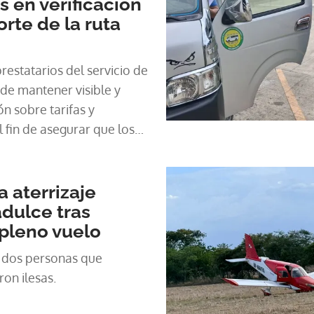
 en verificación
orte de la ruta
prestatarios del servicio de
 de mantener visible y
n sobre tarifas y
l fin de asegurar que los
rzan plenamente sus
a aterrizaje
dulce tras
pleno vuelo
 dos personas que
ron ilesas.