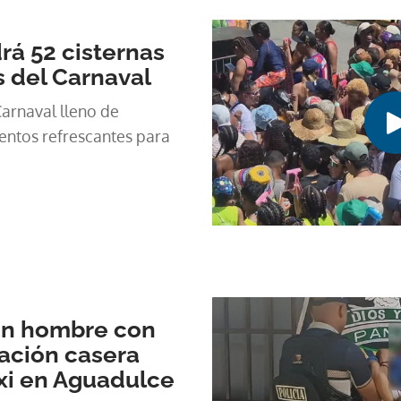
á 52 cisternas
s del Carnaval
arnaval lleno de
entos refrescantes para
un hombre con
ación casera
xi en Aguadulce