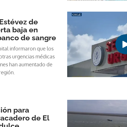
 Estévez de
rta baja en
banco de sangre
ital informaron que los
 otras urgencias médicas
iones han aumentado de
región.
ción para
tracadero de El
dulce