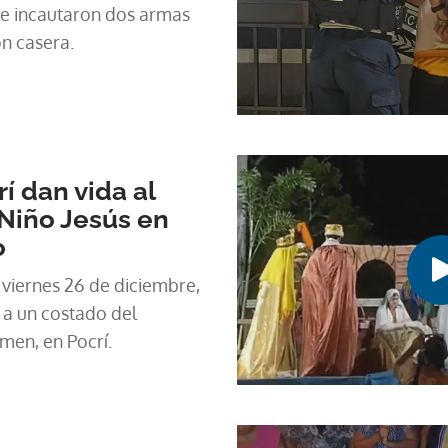
 se incautaron dos armas
ón casera.
í dan vida al
Niño Jesús en
o
 viernes 26 de diciembre,
, a un costado del
men, en Pocrí.