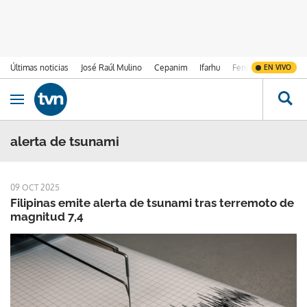
Últimas noticias
José Raúl Mulino
Cepanim
Ifarhu
Fenómeno de El Ni
EN VIVO
Ir al contenido
Obrir navegació
alerta de tsunami
09 OCT 2025
Filipinas emite alerta de tsunami tras terremoto de
magnitud 7,4