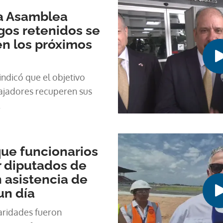
la Asamblea
gos retenidos se
en los próximos
 indicó que el objetivo
bajadores recuperen sus
.
que funcionarios
r diputados de
 asistencia de
un día
laridades fueron