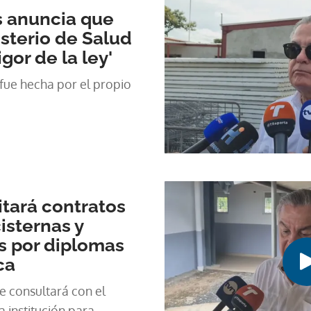
s anuncia que
isterio de Salud
igor de la ley'
 fue hecha por el propio
itará contratos
isternas y
s por diplomas
ca
e consultará con el
 institución para