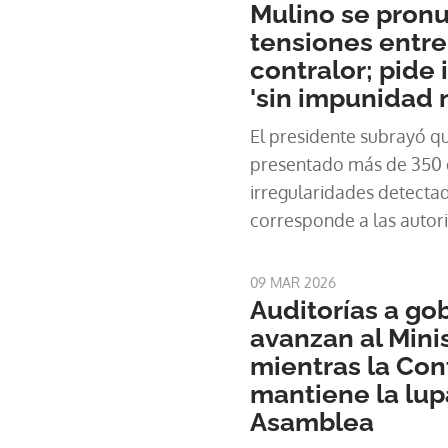
Mulino se pronu
tensiones entre
contralor; pide
'sin impunidad n
El presidente subrayó q
presentado más de 350 
irregularidades detectad
corresponde a las autor
al Ejecutivo, darles segu
09 MAR 2026
Auditorías a go
avanzan al Mini
mientras la Con
mantiene la lup
Asamblea