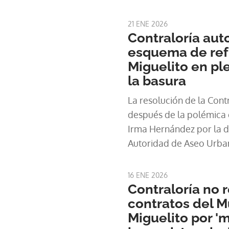
21 ENE 2026
Contraloría aut
esquema de ref
Miguelito en pl
la basura
La resolución de la Cont
después de la polémica e
Irma Hernández por la decisión
Autoridad de Aseo Urbano
encargada de la recolec
este distr
16 ENE 2026
Contraloría no 
contratos del M
Miguelito por 'm