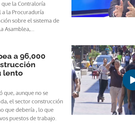
 que la Contraloría
l a la Procuraduría
ción sobre el sistema de
 la Asamblea,
ón con las excepciones
funci
ea a 96,000
nstrucción
 lento
ló que, aunque no se
da, el sector construcción
mo que debería , lo que
evos puestos de trabajo.