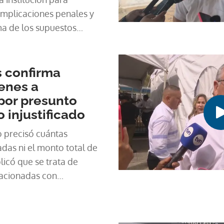
implicaciones penales y
ma de los supuestos
s confirma
enes a
por presunto
 injustificado
o precisó cuántas
das ni el monto total de
licó que se trata de
lacionadas con
iales.