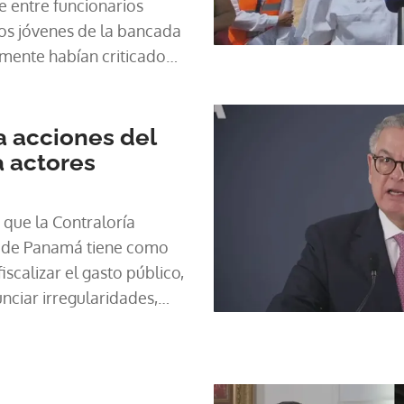
 entre funcionarios
s jóvenes de la bancada
mente habían criticado
ntro del Legislativo.
 acciones del
a actores
 que la Contraloría
a de Panamá tiene como
scalizar el gasto público,
nciar irregularidades,
llá de esas atribuciones.