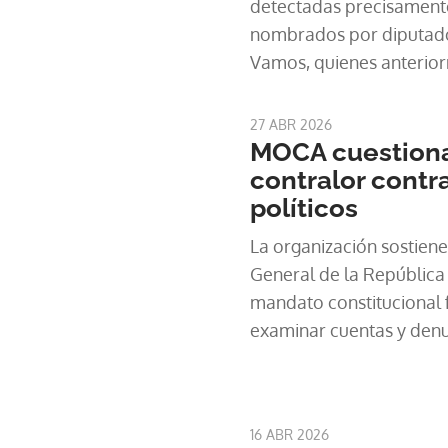
detectadas precisamente
nombrados por diputado
Vamos, quienes anterior
este tipo de prácticas de
27 ABR 2026
MOCA cuestiona
contralor contr
políticos
La organización sostiene
General de la Repúblic
mandato constitucional fi
examinar cuentas y denu
pero no intervenir más a
16 ABR 2026