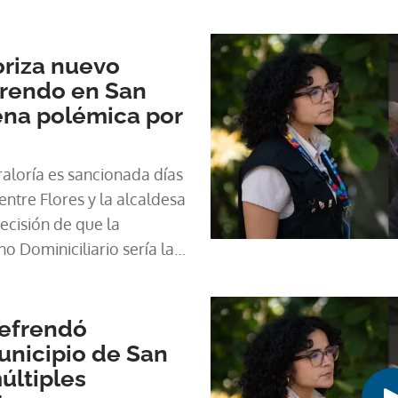
oriza nuevo
rendo en San
ena polémica por
raloría es sancionada días
ntre Flores y la alcaldesa
 de que la
 Dominiciliario sería la
ción de los desechos en
refrendó
unicipio de San
últiples