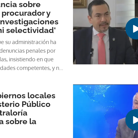
ncia sobre
 procurador y
 investigaciones
i selectividad'
ue su administración ha
denuncias penales por
as, insistiendo en que
idades competentes, y no
imiento.
biernos locales
sterio Público
traloría
a sobre la