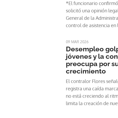
*El funcionario confirmó
solicitó una opinión lega
General de la Administra
control de asistencia en
especialmente en relaci
que permiten a algunos 
09 MAR 2026
Desempleo golp
jóvenes y la co
preocupa por su
crecimiento
El contralor Flores seña
registra una caída marca
no está creciendo al rit
limita la creación de nu