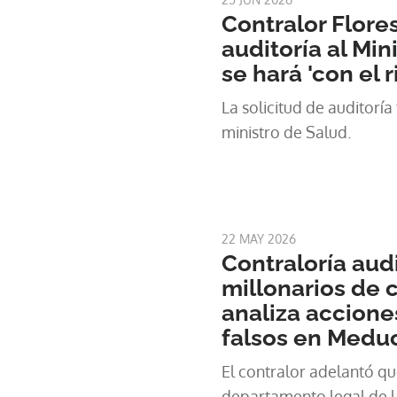
Contralor Flore
auditoría al Min
se hará 'con el r
La solicitud de auditoría
ministro de Salud.
22 MAY 2026
Contraloría aud
millonarios de c
analiza accione
falsos en Medu
El contralor adelantó qu
departamento legal de la