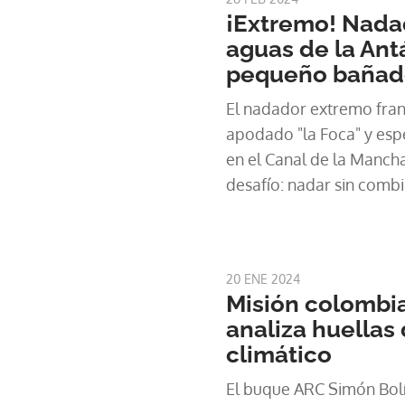
¡Extremo! Nadad
aguas de la Ant
pequeño bañad
El nadador extremo fran
apodado "la Foca" y espec
en el Canal de la Manch
desafío: nadar sin comb
un kilómetro en la Antár
del agua de 1º C, anunció
20 ENE 2024
Misión colombia
analiza huellas
climático
El buque ARC Simón Bol