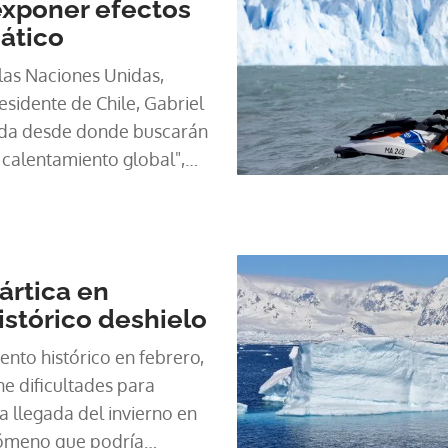
exponer efectos
ático
 las Naciones Unidas,
esidente de Chile, Gabriel
rtida desde donde buscarán
 calentamiento global",
a perfecta" que golpea al
a ONU en Santiago.
ártica en
histórico deshielo
nto histórico en febrero,
ne dificultades para
a llegada del invierno en
enómeno que podría