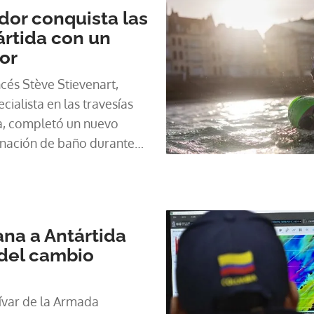
or conquista las
ártida con un
or
cés Stève Stievenart,
ialista en las travesías
a, completó un nuevo
inación de baño durante
tica, con una temperatura
 el lunes.
na a Antártida
 del cambio
ívar de la Armada