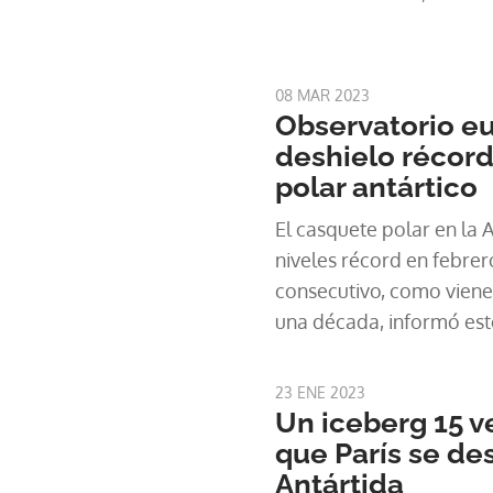
acelerar el calentamien
numerosas especies del 
banquisa de la Antártida 
08 MAR 2023
déficit de 2,5 millones d
Observatorio e
apenas menor que la de 
deshielo récord
de km2), comparado con 
polar antártico
2020, según el observat
El casquete polar en la A
niveles récord en febre
consecutivo, como vien
una década, informó est
europeo del clima Coper
el país 'más represivo' p
23 ENE 2023
helada del océano que r
Un iceberg 15 
antártico tenía una super
que París se de
kilómetros cuadrados el 1
Antártida