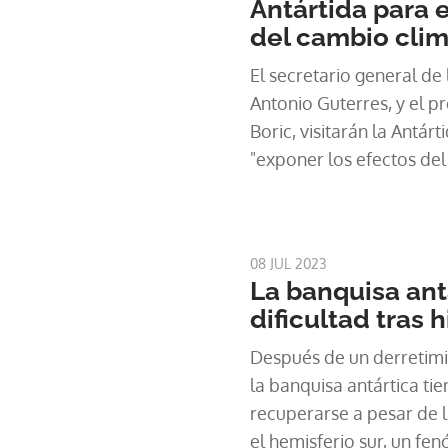
Antártida para 
del cambio clim
El secretario general de
Antonio Guterres, y el pr
Boric, visitarán la Antá
"exponer los efectos del
una parte de la "torment
mundo, dijo el jefe de l
08 JUL 2023
La banquisa ant
dificultad tras 
Después de un derretimie
la banquisa antártica tie
recuperarse a pesar de l
el hemisferio sur, un f