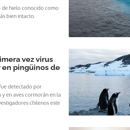
o de hielo conocido como
s bien intacto.
imera vez virus
r en pingüinos de
r fue detectado por
s y en aves cormorán en la
vestigadores chilenos este