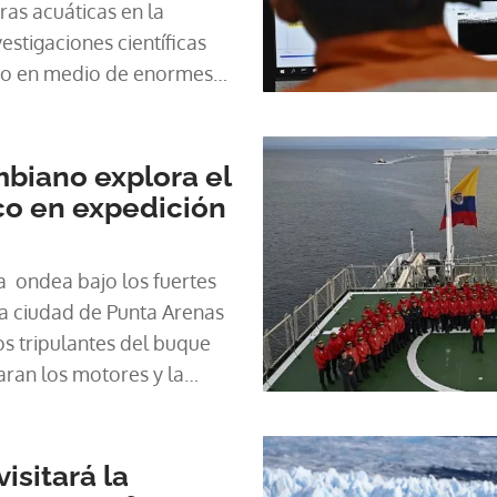
as acuáticas en la
estigaciones científicas
ico en medio de enormes
cha .
biano explora el
co en expedición
 ondea bajo los fuertes
la ciudad de Punta Arenas
los tripulantes del buque
ran los motores y la
isitará la