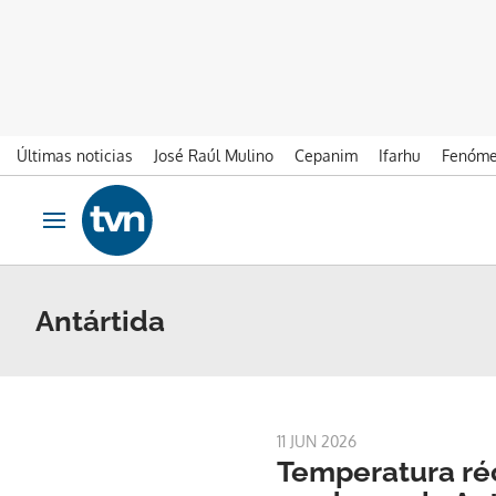
Últimas noticias
José Raúl Mulino
Cepanim
Ifarhu
Fenóme
Ir al contenido
Obrir navegació
Antártida
11 JUN 2026
Temperatura réc