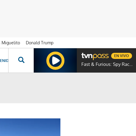
n Miguelito
Donald Trump
EN VIVO
ENIDOS ESPECIALES
NOVELAS
PROGRAMAS
GENTE TVN
PROG
Fast & Furious: Spy Racers