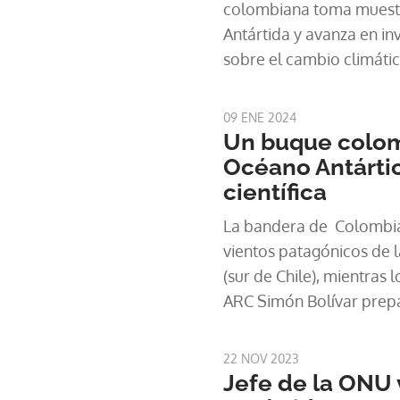
colombiana toma muestr
Antártida y avanza en inv
sobre el cambio climát
bloques de hielo y escar
09 ENE 2024
Un buque colom
Océano Antárti
científica
La bandera de Colombia
vientos patagónicos de 
(sur de Chile), mientras 
ARC Simón Bolívar prepa
cubierta para zarpar.
22 NOV 2023
Jefe de la ONU v