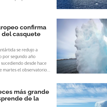
to global y amenazar a
océano austral. La
tenía a finales de junio un
e km2, una superficie
uropeo confirma
Argentina (2,78 millones
 del casquete
el promedio entre 1991 y
orio europeo Copernicus.
ntártida se redujo a
ro por segundo año
e sucediendo desde hace
e martes el observatorio
nicus. ONU: Afganistán es
ara las mujeres El área
odea el continente
veces más grande
ficie de 2,09 millones de
sprende de la
6 de febrero, el nivel