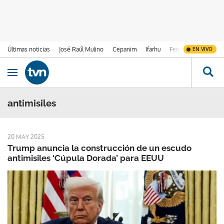
Últimas noticias
José Raúl Mulino
Cepanim
Ifarhu
Fenómeno de El Ni
EN VIVO
Ir al contenido
Obrir navegació
antimisiles
20 MAY 2025
Trump anuncia la construcción de un escudo
antimisiles ‘Cúpula Dorada’ para EEUU