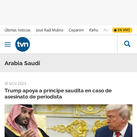
Últimas noticias
José Raúl Mulino
Cepanim
Ifarhu
Fenómeno de El Ni
EN VIVO
Ir al contenido
Obrir navegació
Arabia Saudí
18 NOV 2025
Trump apoya a príncipe saudita en caso de
asesinato de periodista