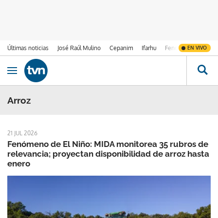
Últimas noticias
José Raúl Mulino
Cepanim
Ifarhu
Fenómeno de El Ni
EN VIVO
Ir al contenido
Obrir navegació
Arroz
21 JUL 2026
Fenómeno de El Niño: MIDA monitorea 35 rubros de
relevancia; proyectan disponibilidad de arroz hasta
enero