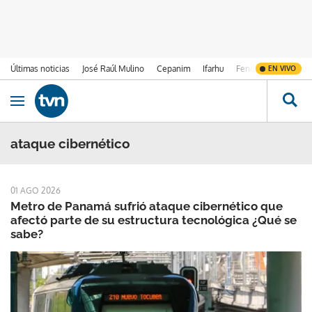
Últimas noticias
José Raúl Mulino
Cepanim
Ifarhu
Fenómeno de El Ni
EN VIVO
Ir al contenido
Obrir navegació
ataque cibernético
01 AGO 2026
Metro de Panamá sufrió ataque cibernético que
afectó parte de su estructura tecnológica ¿Qué se
sabe?