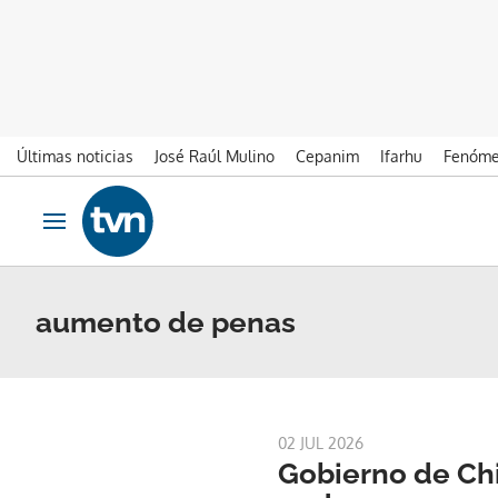
Últimas noticias
José Raúl Mulino
Cepanim
Ifarhu
Fenóme
Ir al contenido
Obrir navegació
aumento de penas
02 JUL 2026
Gobierno de Ch