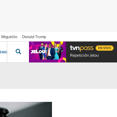
n Miguelito
Donald Trump
EN VIVO
ENIDOS ESPECIALES
NOVELAS
PROGRAMAS
GENTE TVN
PROG
Repetición Jelou