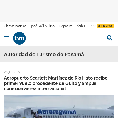
Últimas noticias
José Raúl Mulino
Cepanim
Ifarhu
Fenómeno de El Ni
EN VIVO
Ir al contenido
Obrir navegació
Autoridad de Turismo de Panamá
25 JUL 2026
Aeropuerto Scarlett Martínez de Río Hato recibe
primer vuelo procedente de Quito y amplía
conexión aérea internacional