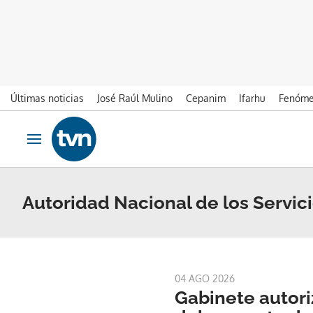
Últimas noticias
José Raúl Mulino
Cepanim
Ifarhu
Fenóme
Ir al contenido
Obrir navegació
Autoridad Nacional de los Servic
04 AGO 2026
Gabinete autori