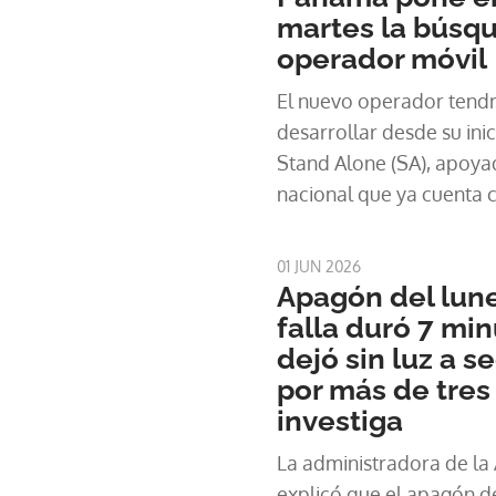
martes la búsqu
operador móvil
El nuevo operador tendrí
desarrollar desde su ini
Stand Alone (SA), apoya
nacional que ya cuenta 
cercana al 96% de la po
4G para aproxi
01 JUN 2026
Apagón del lune
falla duró 7 mi
dejó sin luz a s
por más de tres
investiga
La administradora de la
explicó que el apagón d