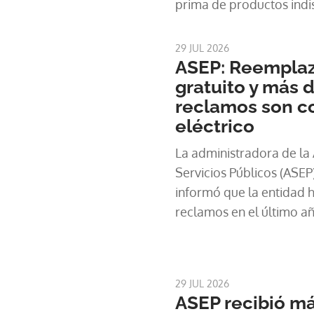
prima de productos indi
hospitales, escuelas, res
empresas que empl
29 JUL 2026
ASEP: Reemplaz
gratuito y más 
reclamos son co
eléctrico
La administradora de la
Servicios Públicos (ASEP
informó que la entidad h
reclamos en el último añ
relacionados con el serv
aclaró que el reempl
29 JUL 2026
ASEP recibió má