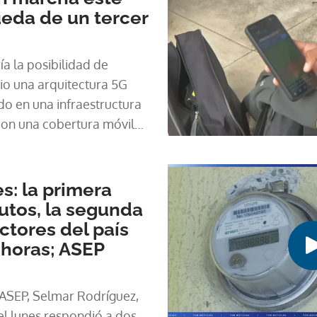
eda de un tercer
a la posibilidad de
cio una arquitectura 5G
do en una infraestructura
con una cobertura móvil
blación y acceso a redes
s: la primera
nutos, la segunda
ectores del país
 horas; ASEP
 ASEP, Selmar Rodríguez,
el lunes respondió a dos