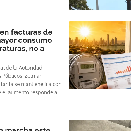
en facturas de
 mayor consumo
raturas, no a
al de la Autoridad
s Públicos, Zelmar
tarifa se mantiene fija con
ue el aumento responde al
dicionados y
a o
n marcha este