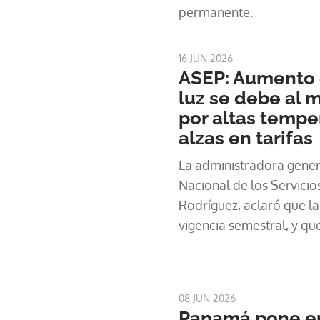
permanente.
16 JUN 2026
ASEP: Aumento 
luz se debe al
por altas tempe
alzas en tarifas
La administradora gener
Nacional de los Servicio
Rodríguez, aclaró que la 
vigencia semestral, y q
mayor uso de aires acon
refrigeradoras durante l
08 JUN 2026
Panamá pone e