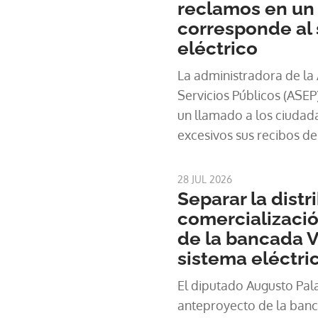
reclamos en un 
corresponde al 
eléctrico
La administradora de la
Servicios Públicos (ASEP
un llamado a los ciudad
excesivos sus recibos de
formalmente sus reclamos
lugar de
28 JUL 2026
Separar la distr
comercializació
de la bancada 
sistema eléctri
El diputado Augusto Pala
anteproyecto de la ban