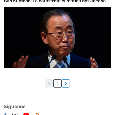
Ban Ki-moon: La catástrofe climática nos acecha
1
Síguenos: