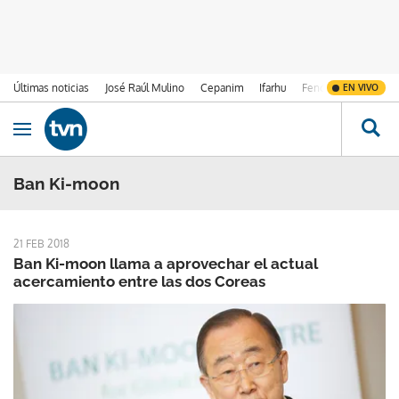
Últimas noticias
José Raúl Mulino
Cepanim
Ifarhu
Fenómeno de El Ni
EN VIVO
Ir al contenido
Obrir navegació
Ban Ki-moon
21 FEB 2018
Ban Ki-moon llama a aprovechar el actual
acercamiento entre las dos Coreas