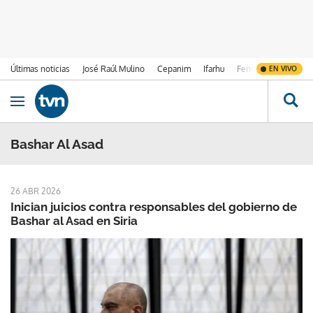
Últimas noticias
José Raúl Mulino
Cepanim
Ifarhu
Fenómeno de El Ni
EN VIVO
Ir al contenido
Obrir navegació
Bashar Al Asad
26 ABR 2026
Inician juicios contra responsables del gobierno de
Bashar al Asad en Siria