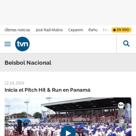
Últimas noticias
José Raúl Mulino
Cepanim
Ifarhu
Fenómeno de El Ni
EN VIVO
Ir al contenido
Obrir navegació
Beisbol Nacional
22 JUL 2026
Inicia el Pitch Hit & Run en Panamá