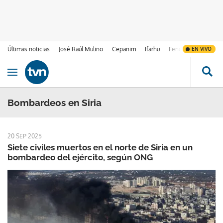
Últimas noticias
José Raúl Mulino
Cepanim
Ifarhu
Fenómeno de El Ni
EN VIVO
Ir al contenido
Obrir navegació
Bombardeos en Siria
20 SEP 2025
Siete civiles muertos en el norte de Siria en un
bombardeo del ejército, según ONG