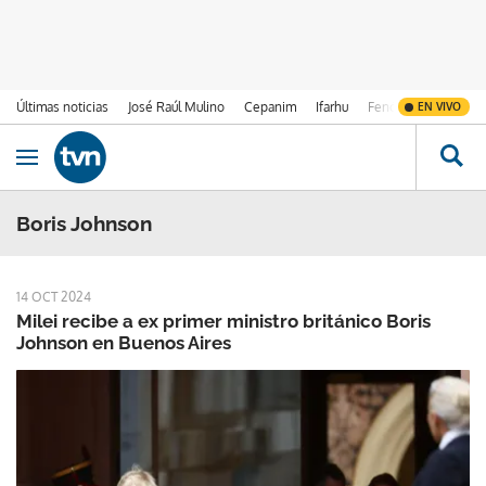
Últimas noticias
José Raúl Mulino
Cepanim
Ifarhu
Fenómeno de El Ni
EN VIVO
Ir al contenido
Obrir navegació
Boris Johnson
14 OCT 2024
Milei recibe a ex primer ministro británico Boris
Johnson en Buenos Aires