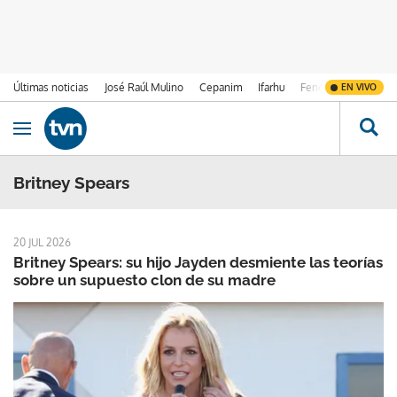
Últimas noticias
José Raúl Mulino
Cepanim
Ifarhu
Fenómeno de El Ni
EN VIVO
Ir al contenido
Obrir navegació
Britney Spears
20 JUL 2026
Britney Spears: su hijo Jayden desmiente las teorías
sobre un supuesto clon de su madre