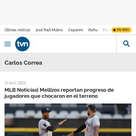
Últimas noticias
José Raúl Mulino
Cepanim
Ifarhu
Fenómeno de El Ni
EN VIVO
Ir al contenido
Obrir navegació
Carlos Correa
21 MAY 2025
MLB Noticias| Mellizos reportan progreso de
jugadores que chocaron en el terreno