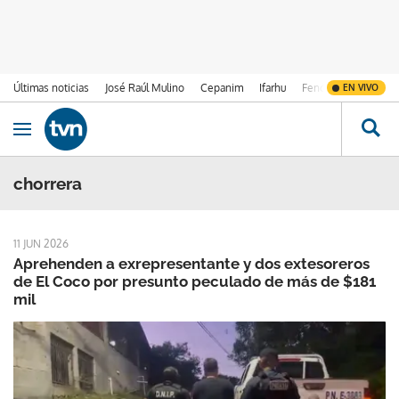
Últimas noticias
José Raúl Mulino
Cepanim
Ifarhu
Fenómeno de El Ni
EN VIVO
Ir al contenido
Obrir navegació
chorrera
11 JUN 2026
Aprehenden a exrepresentante y dos extesoreros
de El Coco por presunto peculado de más de $181
mil