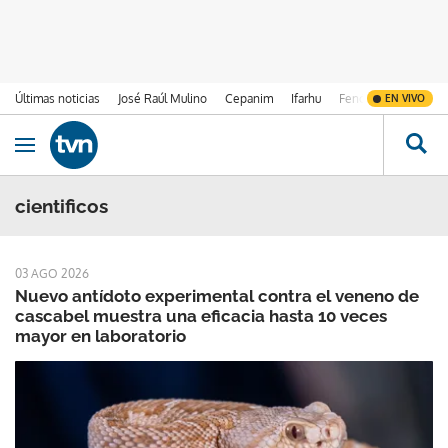
Últimas noticias
José Raúl Mulino
Cepanim
Ifarhu
Fenómeno de El Ni
EN VIVO
Ir al contenido
Obrir navegació
cientificos
03 AGO 2026
Nuevo antídoto experimental contra el veneno de
cascabel muestra una eficacia hasta 10 veces
mayor en laboratorio