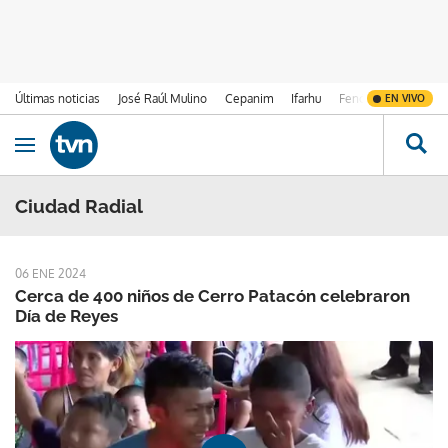
Últimas noticias
José Raúl Mulino
Cepanim
Ifarhu
Fenómeno de El Ni
EN VIVO
Ir al contenido
Obrir navegació
Ciudad Radial
06 ENE 2024
Cerca de 400 niños de Cerro Patacón celebraron
Día de Reyes