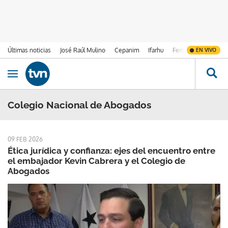
Últimas noticias
José Raúl Mulino
Cepanim
Ifarhu
Fenómeno de El Ni
EN VIVO
Ir al contenido
Obrir navegació
Colegio Nacional de Abogados
09 FEB 2026
Ética jurídica y confianza: ejes del encuentro entre
el embajador Kevin Cabrera y el Colegio de
Abogados